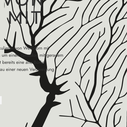
MIT R
Okulieren von Weißdorn mit
h um einen Yamadori mit geradem
 bereits eine alte Borke
fbau einer neuen Verzweigung