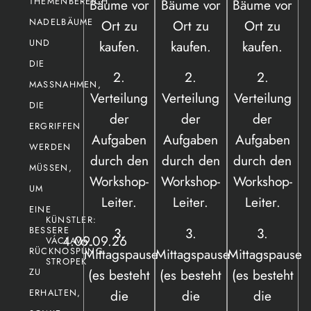
THEMENBEREICH
Bäume vor
Bäume vor
Bäume vor
NADELBÄUME
Ort zu
Ort zu
Ort zu
UND
kaufen.
kaufen.
kaufen.
DIE
2.
2.
2.
MASSNAHMEN, D
Verteilung
Verteilung
Verteilung
IE E
der
der
der
RGRIFFEN W
Aufgaben
Aufgaben
Aufgaben
ERDEN M
durch den
durch den
durch den
ÜSSEN, U
Workshop-
Workshop-
Workshop-
M E
Leiter.
Leiter.
Leiter.
INE B
KÜNSTLER:
3.
3.
3.
ESSERE R
4.09.
- 6.09.26
VÁCLAV
Mittagspause
Mittagspause
Mittagspause
ÜCKNOSPUNG Z
STROPEK
(es besteht
(es besteht
(es besteht
U E
die
die
die
RHALTEN, S