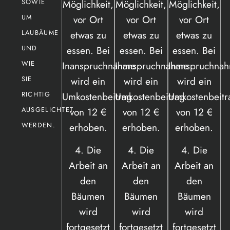
Möglichkeit,
Möglichkeit,
Möglichkeit,
OWIE U
vor Ort
vor Ort
vor Ort
M L
etwas zu
etwas zu
etwas zu
AUBÄUME U
essen. Bei
essen. Bei
essen. Bei
ND W
Inanspruchnahme
Inanspruchnahme
Inanspruchna
IE S
wird ein
wird ein
wird ein
IE R
Umkostenbeitrag
Umkostenbeitrag
Umkostenbeitr
ICHTIG A
von 12 €
von 12 €
von 12 €
USGELICHTET W
erhoben.
erhoben.
erhoben.
ERDEN.
4. Die
4. Die
4. Die
Arbeit an
Arbeit an
Arbeit an
den
den
den
Bäumen
Bäumen
Bäumen
wird
wird
wird
fortgesetzt
fortgesetzt
fortgesetzt