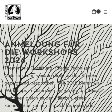
ANMELDUNG FÜR
DIE WORKSHOPS
2026
Themen wie Gestaltung, Pflege, Techniken,
Material u.v.m. werden direkt an den Pflanzen
gezeigt und besprochen. Seit 2015 bieten wir
Workshops in Österreich an, wo Sie die Bonsai-
Techniken gleich an den Pflanzen lernen
können. Hier können Sie sich für einen oder